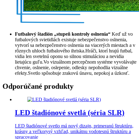
Futbalový štadión „stupeň kontroly oslnenia“
Keď už vo
futbalových svietidlách existuje nebezpečenstvo oslnenia,
vytvorí sa nebezpečenstvo oslnenia na viacerých miestach a v
rôznych uhloch futbalového ihriska.Hráči, ktorí hrajú futbal,
vidia len svetelnú oponu so silnou stimuláciou a nevidia
lietajúcu guľu.Vo vizuálnom percepčnom systéme vyvolávajte
chvenie, oslnenie, oslepenie, odlesky nepohodlia vizuálne
efekty.Svetlo spôsobuje zrakovú únavu, nepokoj a úzkosť.
Odporúčané produkty
LED štadiónové svetlá (séria SLR)
LED štadiónové svetlo má nový dizajn, primeranú štruktúru,
krásny a veľkorysý vzhľad, unikátnu vodotesnú štruktúru a
spracovanie