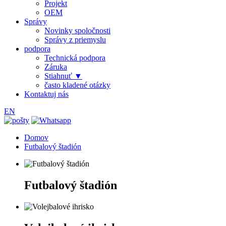
Projekt
OEM
Správy
Novinky spoločnosti
Správy z priemyslu
podpora
Technická podpora
Záruka
Stiahnuť ▼
často kladené otázky
Kontaktuj nás
EN
Domov
Futbalový štadión
Futbalový štadión