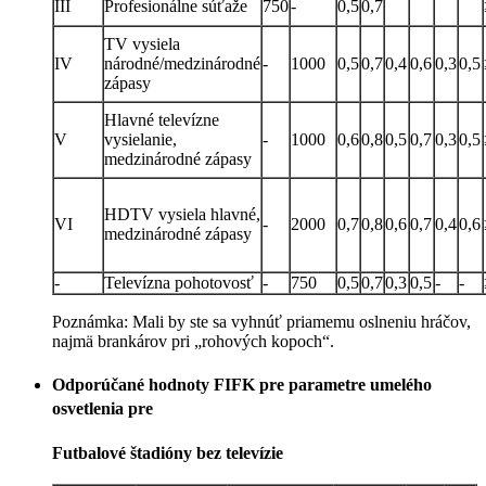
III
Profesionálne súťaže
750
-
0,5
0,7
TV vysiela
IV
národné/medzinárodné
-
1000
0,5
0,7
0,4
0,6
0,3
0,5
zápasy
Hlavné televízne
V
vysielanie,
-
1000
0,6
0,8
0,5
0,7
0,3
0,5
medzinárodné zápasy
HDTV vysiela hlavné,
VI
-
2000
0,7
0,8
0,6
0,7
0,4
0,6
medzinárodné zápasy
-
Televízna pohotovosť
-
750
0,5
0,7
0,3
0,5
-
-
Poznámka: Mali by ste sa vyhnúť priamemu oslneniu hráčov,
najmä brankárov pri „rohových kopoch“.
Odporúčané hodnoty FIFK pre parametre umelého
osvetlenia pre
Futbalové štadióny bez televízie