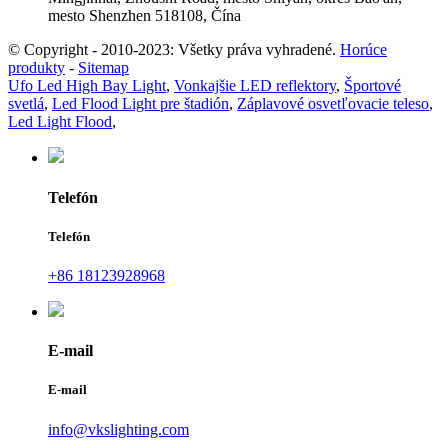
mesto Shenzhen 518108, Čína
© Copyright - 2010-2023: Všetky práva vyhradené.
Horúce
produkty
-
Sitemap
Ufo Led High Bay Light
,
Vonkajšie LED reflektory
,
Športové
svetlá
,
Led Flood Light pre štadión
,
Záplavové osvetľovacie teleso
,
Led Light Flood
,
Telefón
Telefón
+86 18123928968
E-mail
E-mail
info@vkslighting.com