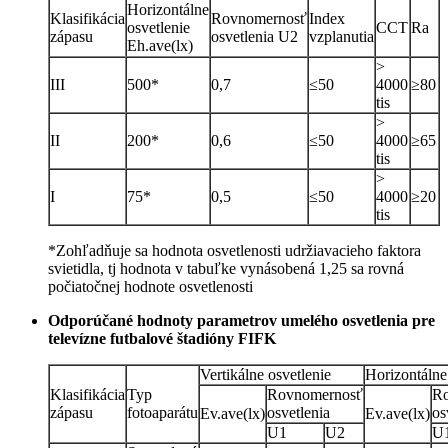
Horizontálne
Klasifikácia
Rovnomernosť
Index
osvetlenie
CCT
Ra
zápasu
osvetlenia U2
vzplanutia
Eh.ave(lx)
>
III
500*
0,7
≤50
4000
≥80
tis
>
II
200*
0,6
≤50
4000
≥65
tis
>
I
75*
0,5
≤50
4000
≥20
tis
*Zohľadňuje sa hodnota osvetlenosti udržiavacieho faktora
svietidla, tj hodnota v tabuľke vynásobená 1,25 sa rovná
počiatočnej hodnote osvetlenosti
Odporúčané hodnoty parametrov umelého osvetlenia pre
televízne futbalové štadióny FIFK
Vertikálne osvetlenie
Horizontálne
Klasifikácia
Typ
Rovnomernosť
Ro
zápasu
fotoaparátu
osvetlenia
os
Ev.ave(lx)
Ev.ave(lx)
U1
U2
U