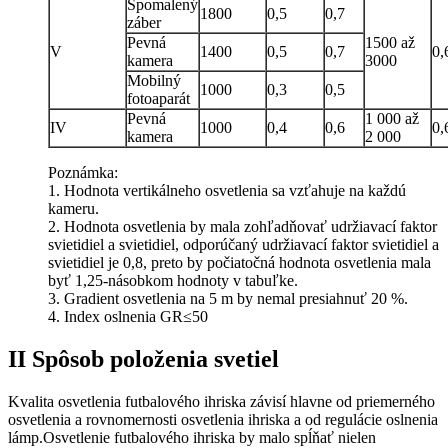
Spomalený
1800
0,5
0,7
záber
Pevná
1500 až
V
1400
0,5
0,7
0,
kamera
3000
Mobilný
1000
0,3
0,5
fotoaparát
Pevná
1 000 až
IV
1000
0,4
0,6
0,
kamera
2 000
Poznámka:
1. Hodnota vertikálneho osvetlenia sa vzťahuje na každú
kameru.
2. Hodnota osvetlenia by mala zohľadňovať udržiavací faktor
svietidiel a svietidiel, odporúčaný udržiavací faktor svietidiel a
svietidiel je 0,8, preto by počiatočná hodnota osvetlenia mala
byť 1,25-násobkom hodnoty v tabuľke.
3. Gradient osvetlenia na 5 m by nemal presiahnuť 20 %.
4. Index oslnenia GR≤50
II Spôsob položenia svetiel
Kvalita osvetlenia futbalového ihriska závisí hlavne od priemerného
osvetlenia a rovnomernosti osvetlenia ihriska a od regulácie oslnenia
lámp.Osvetlenie futbalového ihriska by malo spĺňať nielen