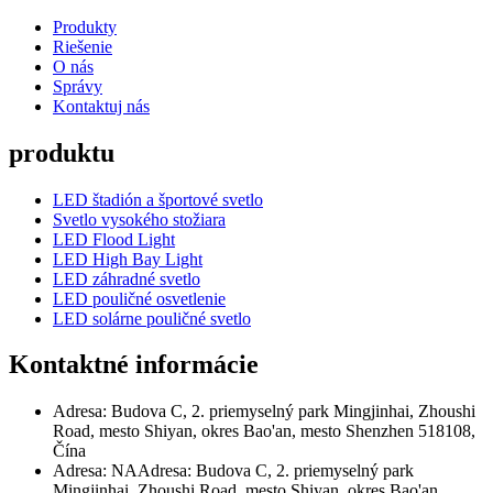
Produkty
Riešenie
O nás
Správy
Kontaktuj nás
produktu
LED štadión a športové svetlo
Svetlo vysokého stožiara
LED Flood Light
LED High Bay Light
LED záhradné svetlo
LED pouličné osvetlenie
LED solárne pouličné svetlo
Kontaktné informácie
Adresa: Budova C, 2. priemyselný park Mingjinhai, Zhoushi
Road, mesto Shiyan, okres Bao'an, mesto Shenzhen 518108,
Čína
Adresa: NAAdresa: Budova C, 2. priemyselný park
Mingjinhai, Zhoushi Road, mesto Shiyan, okres Bao'an,