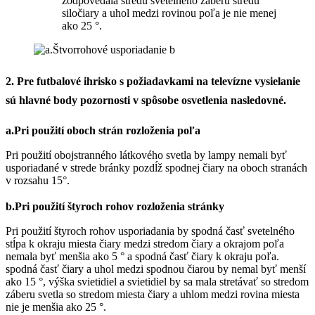
zodpovedala stredu svetelného záberu stredu
siločiary a uhol medzi rovinou poľa je nie menej
ako 25 °.
2. Pre futbalové ihrisko s požiadavkami na televízne vysielanie
sú hlavné body pozornosti v spôsobe osvetlenia nasledovné.
a.Pri použití oboch strán rozloženia poľa
Pri použití obojstranného látkového svetla by lampy nemali byť
usporiadané v strede bránky pozdĺž spodnej čiary na oboch stranách
v rozsahu 15°.
b.Pri použití štyroch rohov rozloženia stránky
Pri použití štyroch rohov usporiadania by spodná časť svetelného
stĺpa k okraju miesta čiary medzi stredom čiary a okrajom poľa
nemala byť menšia ako 5 ° a spodná časť čiary k okraju poľa.
spodná časť čiary a uhol medzi spodnou čiarou by nemal byť menší
ako 15 °, výška svietidiel a svietidiel by sa mala stretávať so stredom
záberu svetla so stredom miesta čiary a uhlom medzi rovina miesta
nie je menšia ako 25 °.