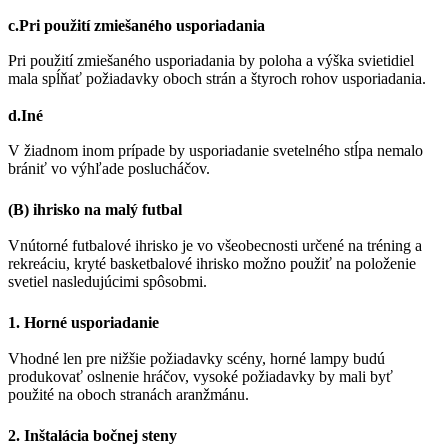
c.Pri použití zmiešaného usporiadania
Pri použití zmiešaného usporiadania by poloha a výška svietidiel
mala spĺňať požiadavky oboch strán a štyroch rohov usporiadania.
d.Iné
V žiadnom inom prípade by usporiadanie svetelného stĺpa nemalo
brániť vo výhľade poslucháčov.
(B) ihrisko na malý futbal
Vnútorné futbalové ihrisko je vo všeobecnosti určené na tréning a
rekreáciu, kryté basketbalové ihrisko možno použiť na položenie
svetiel nasledujúcimi spôsobmi.
1. Horné usporiadanie
Vhodné len pre nižšie požiadavky scény, horné lampy budú
produkovať oslnenie hráčov, vysoké požiadavky by mali byť
použité na oboch stranách aranžmánu.
2. Inštalácia bočnej steny