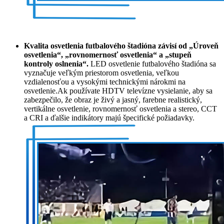
Kvalita osvetlenia futbalového štadióna závisí od
„Úroveň
osvetlenia“, „rovnomernosť osvetlenia“ a „stupeň
kontroly oslnenia“.
LED osvetlenie futbalového štadióna sa
vyznačuje veľkým priestorom osvetlenia, veľkou
vzdialenosťou a vysokými technickými nárokmi na
osvetlenie.Ak používate HDTV televízne vysielanie, aby sa
zabezpečilo, že obraz je živý a jasný, farebne realistický,
vertikálne osvetlenie, rovnomernosť osvetlenia a stereo, CCT
a CRI a ďalšie indikátory majú špecifické požiadavky.