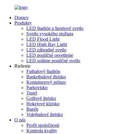
Domov
Produkty
LED štadión a športové svetlo
Svetlo vysokého stožiara
LED Flood Light
LED High Bay Light
LED záhradné svetlo
LED pouličné osvetlenie
LED solárne pouličné svetlo
Riešenie
Futbalový štadión
Basketbalové ihrisko
Kontajnerový prístav
Parkovisko
Tunel
Golfové ihrisko
Hokejové klzisko
Bazén
Volejbalové ihrisko
O nás
Profil spoločnosti
Kontrola kvality