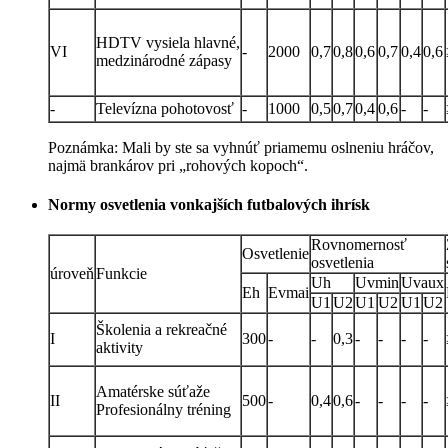
HDTV vysiela hlavné,
VI
-
2000
0,7
0,8
0,6
0,7
0,4
0,6
medzinárodné zápasy
-
Televízna pohotovosť
-
1000
0,5
0,7
0,4
0,6
-
-
Poznámka: Mali by ste sa vyhnúť priamemu oslneniu hráčov,
najmä brankárov pri „rohových kopoch“.
Normy osvetlenia vonkajších futbalových ihrísk
Rovnomernosť
Osvetlenie
osvetlenia
úroveň
Funkcie
Uh
Uvmin
Uvaux
Eh
Evmai
U1
U2
U1
U2
U1
U2
Školenia a rekreačné
I
300
-
-
0,3
-
-
-
-
aktivity
Amatérske súťaže
II
500
-
0,4
0,6
-
-
-
-
Profesionálny tréning