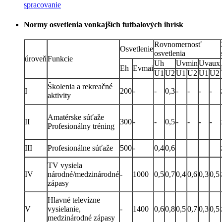
spracovanie
Normy osvetlenia vonkajších futbalových ihrísk
Rovnomernosť
Osvetlenie
osvetlenia
úroveň
Funkcie
Uh
Uvmin
Uvaux
Eh
Evmai
U1
U2
U1
U2
U1
U2
Školenia a rekreačné
I
200
-
-
0,3
-
-
-
-
aktivity
Amatérske súťaže
II
300
-
-
0,5
-
-
-
-
Profesionálny tréning
III
Profesionálne súťaže
500
-
0,4
0,6
TV vysiela
IV
národné/medzinárodné
-
1000
0,5
0,7
0,4
0,6
0,3
0,5
zápasy
Hlavné televízne
V
vysielanie,
-
1400
0,6
0,8
0,5
0,7
0,3
0,5
medzinárodné zápasy