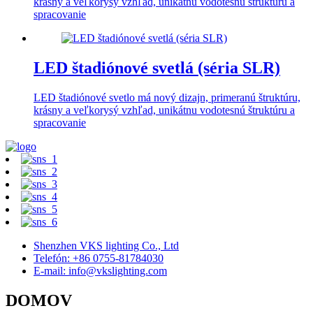
krásny a veľkorysý vzhľad, unikátnu vodotesnú štruktúru a
spracovanie
LED štadiónové svetlá (séria SLR)
LED štadiónové svetlo má nový dizajn, primeranú štruktúru,
krásny a veľkorysý vzhľad, unikátnu vodotesnú štruktúru a
spracovanie
Shenzhen VKS lighting Co., Ltd
Telefón: +86 0755-81784030
E-mail: info@vkslighting.com
DOMOV