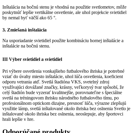
Inštalácia na bočnú stenu je vhodná na použitie svetlometov, môže
poskytnúť lepšie vertikálne osvetlenie, ale uhol projekcie svietidiel
by nemal byť väčší ako 65 °.
3. Zmiešaná inštalácia
Na usporiadanie svietidiel použite kombináciu hornej inštalácie a
inštalácie na bočnú stenu.
III Výber svietidiel a svietidiel
Pri výbere osvetlenia vonkajšieho futbalového ihriska je potrebné
vziať do úvahy miesto inštalácie, uhol lúča osvetlenia, koeficient
odporu vetrania atď. Svetlá štadióna VKS, svetelný zdroj
využívajúci dovážané značky, krásny, veľkorysý tvar spôsobí, že
celý štadión bude vyzerať kvalitnejšie, porovnateľne s špeciálne
svetlá na tréningovom ihrisku národného futbalového tímu, po
profesionálnom optickom dizajne, presnosť lúča, výrazne zlepšujú
využitie lámp, svetlá inštalované okolo ihriska bez oslnenia Svetlo je
inštalované okolo ihriska bez oslnenia, neoslepuje, aby športovci
hrali lepšie v hre.
Odporúčané produkty