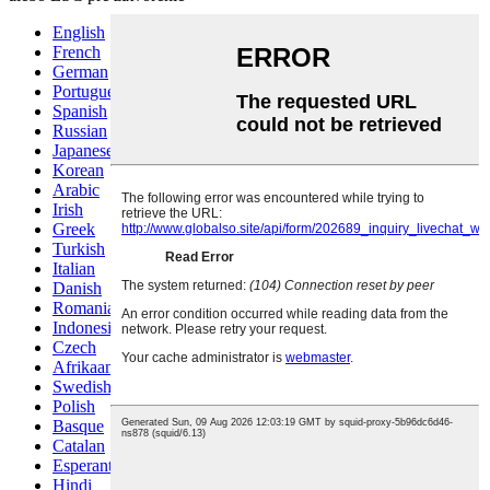
English
French
German
Portuguese
Spanish
Russian
Japanese
Korean
Arabic
Irish
Greek
Turkish
Italian
Danish
Romanian
Indonesian
Czech
Afrikaans
Swedish
Polish
Basque
Catalan
Esperanto
Hindi