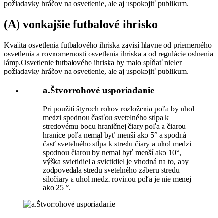
požiadavky hráčov na osvetlenie, ale aj uspokojiť publikum.
(A) vonkajšie futbalové ihrisko
Kvalita osvetlenia futbalového ihriska závisí hlavne od priemerného
osvetlenia a rovnomernosti osvetlenia ihriska a od regulácie oslnenia
lámp.Osvetlenie futbalového ihriska by malo spĺňať nielen
požiadavky hráčov na osvetlenie, ale aj uspokojiť publikum.
a.Štvorrohové usporiadanie
Pri použití štyroch rohov rozloženia poľa by uhol
medzi spodnou časťou svetelného stĺpa k
stredovému bodu hraničnej čiary poľa a čiarou
hranice poľa nemal byť menší ako 5° a spodná
časť svetelného stĺpa k stredu čiary a uhol medzi
spodnou čiarou by nemal byť menší ako 10°,
výška svietidiel a svietidiel je vhodná na to, aby
zodpovedala stredu svetelného záberu stredu
siločiary a uhol medzi rovinou poľa je nie menej
ako 25 °.